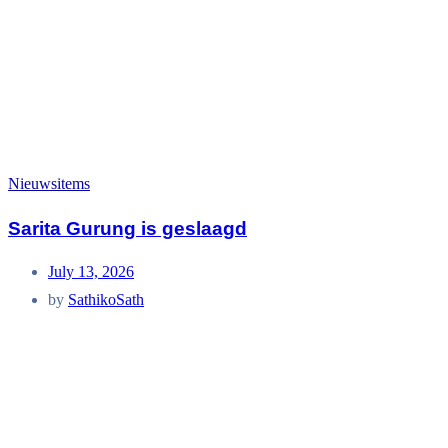
Nieuwsitems
Sarita Gurung is geslaagd
July 13, 2026
by
SathikoSath