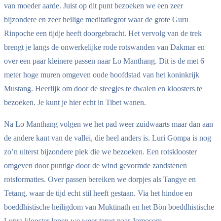
van moeder aarde. Juist op dit punt bezoeken we een zeer
bijzondere en zeer heilige meditatiegrot waar de grote Guru
Rinpoche een tijdje heeft doorgebracht. Het vervolg van de trek
brengt je langs de onwerkelijke rode rotswanden van Dakmar en
over een paar kleinere passen naar Lo Manthang. Dit is de met 6
meter hoge muren omgeven oude hoofdstad van het koninkrijk
Mustang. Heerlijk om door de steegjes te dwalen en kloosters te
bezoeken. Je kunt je hier echt in Tibet wanen.
Na Lo Manthang volgen we het pad weer zuidwaarts maar dan aan
de andere kant van de vallei, die heel anders is. Luri Gompa is nog
zo’n uiterst bijzondere plek die we bezoeken. Een rotsklooster
omgeven door puntige door de wind gevormde zandstenen
rotsformaties. Over passen bereiken we dorpjes als Tangye en
Tetang, waar de tijd echt stil heeft gestaan. Via het hindoe en
boeddhistische heiligdom van Muktinath en het Bön boeddhistische
Lupra klooster lopen we weer terug naar Jomosom.